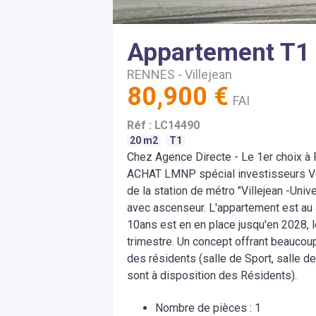
Appartement
T1
RENNES
-
Villejean
80,900 €
FAI
Réf :
LC14490
20
m2
T1
Chez Agence Directe - Le 1er choix à
ACHAT LMNP spécial investisseurs Ve
de la station de métro "Villejean -Uni
avec ascenseur. L'appartement est au 
10ans est en en place jusqu'en 2028, 
trimestre. Un concept offrant beaucoup
des résidents (salle de Sport, salle de
sont à disposition des Résidents).
Nombre de pièces
:
1