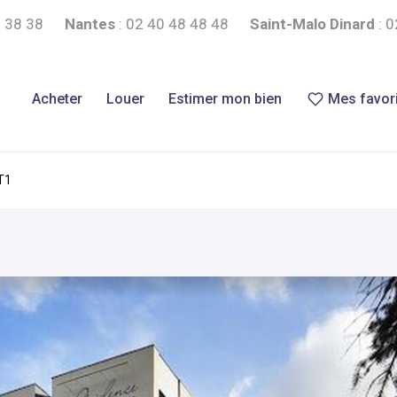
 38 38
Nantes
:
02 40 48 48 48
Saint-Malo Dinard
:
0
Acheter
Louer
Estimer mon bien
Mes favor
T1