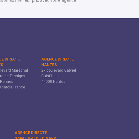
son au meilleur prix avec votre agence
E DIRECTE
AGENCE DIRECTE
ES
NANTES
levard Maréchal
27 boulevard Gabriel
tre de Tassigny
Guist’Hau
 Rennes
44000 Nantes
Anatole France
AGENCE DIRECTE
SAINT MALO - DINARD