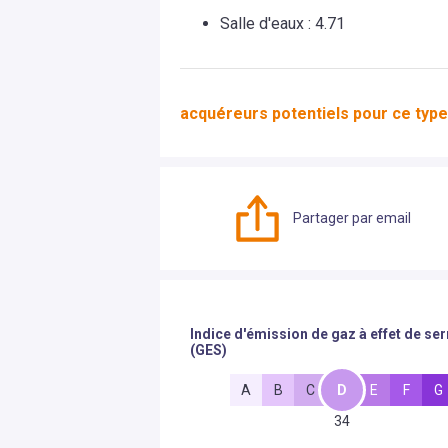
Salle d'eaux
:
4.71
acquéreurs potentiels pour ce type
Partager par email
Indice d'émission de gaz à effet de ser
(GES)
A
B
C
D
E
F
G
34