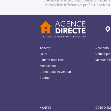
L'Agence Directe 3,9%, professionnel de l
immobilière à Rennes et profitez des frai
L’IMMOBILIER À FRAIS RÉDUITS, ÉFFICACITÉ MAXI
Acheter
Nos tarifs
Louer
Notre agen
Estimer mon bien
Mentions l
Mes favoris
Derniers Biens vendus
Contact
NANTES
CÔTE D’É