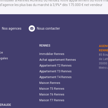
'immobilier à Rennes Achetez ou vendez votre appartement ou votre mai
s d'agence les plus bas du marché à 3,9%* dès 175.000 € net vendeur
Nos agences
Nous contacter
RENNES
AGENC
RENN
ce
Immobilier Rennes
85 Bou
égales
de Lat
Achat appartement Rennes
35000
Appartement T2 Rennes
Metro 
Appartement T3 Rennes
Appartement T4 Rennes
Maison Rennes
Maison T5 Rennes
Maison T6 Rennes
Maison T7 Rennes
MERAUDE