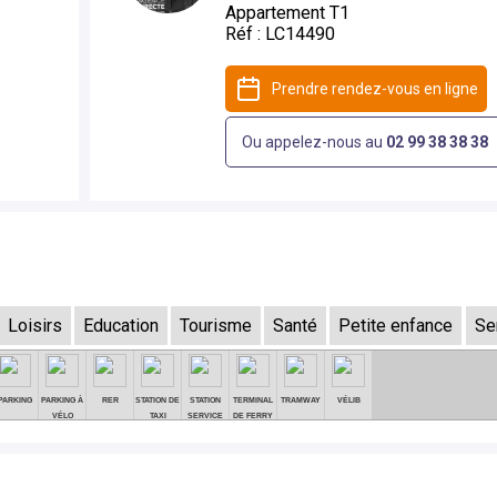
Appartement
T1
Réf :
LC14490
Prendre rendez-vous en ligne
Ou appelez-nous au
02 99 38 38 38
Loisirs
Education
Tourisme
Santé
Petite enfance
Se
PARKING
PARKING À
RER
STATION DE
STATION
TERMINAL
TRAMWAY
VÉLIB
VÉLO
TAXI
SERVICE
DE FERRY