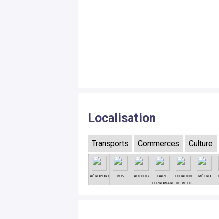
Localisation
Transports
Commerces
Culture
AÉROPORT
BUS
AUTOLIB
GARE
LOCATION
MÉTRO
FERROVIARE
DE VÉLO