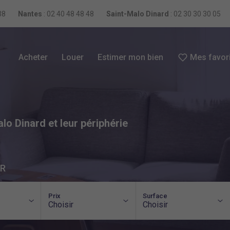
38
Nantes
:
02 40 48 48 48
Saint-Malo Dinard
:
02 30 30 30 05
Acheter
Louer
Estimer mon bien
Mes favor
lo Dinard et leur périphérie
ER
Prix
Surface
Choisir
Choisir