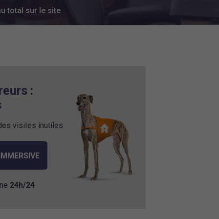
total sur le site
eurs :
s
es visites inutiles
 IMMERSIVE
gne
24h/24