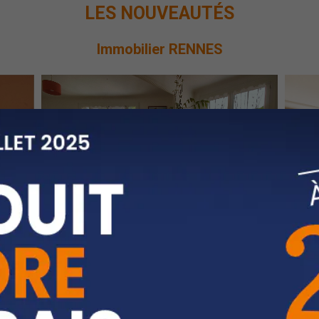
LES NOUVEAUTÉS
Immobilier
RENNES
10
7
Appartement
Rennes
- Centre Ville
280,530 €
FAI
72 m2
T3