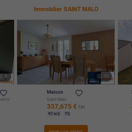
Immobilier
SAINT MALO
4
15
Maison
verte
Saint Malo
337,675 €
FAI
97 m2
T5