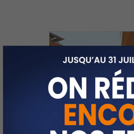
Appartement
Rennes
332,480 €
FAI
92 m2
T5