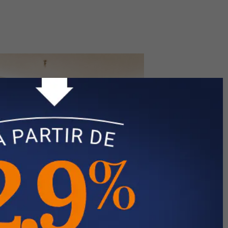
5
Appartement
Rennes
- Rue De Nantes
169,825 €
FAI
50 m2
T3