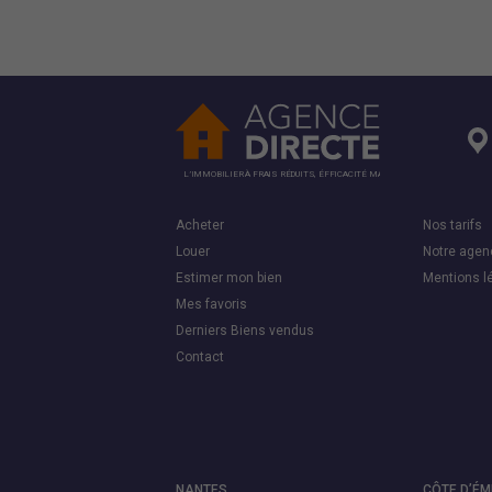
L’IMMOBILIER À FRAIS RÉDUITS, ÉFFICACITÉ MAXI
Acheter
Nos tarifs
Louer
Notre agen
Estimer mon bien
Mentions l
Mes favoris
Derniers Biens vendus
Contact
NANTES
CÔTE D’É